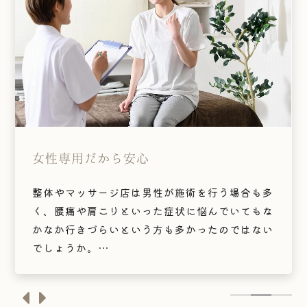
新リンパ療法
保有資格
女性専用だから安心
新リンパ療法
保有資格
当サロンは整体と新リンパ療法をメインに行って
看護師
整体やマッサージ店は男性が施術を行う場合も多
当サロンは整体と新リンパ療法をメインに行って
看護師
います。
整体師
く、腰痛や肩こりといった症状に悩んでいてもな
います。
整体師
新リンパ療法ではよく聞くリンパマッサージのよ
リンパ療法士
かなか行きづらいという方も多かったのではない
新リンパ療法ではよく聞くリンパマッサージのよ
リンパ療法士
うに「もむ」ことはしません。
フットケア指導士
でしょうか。
うに「もむ」ことはしません。
フットケア指導士
筋肉をつかんで骨から剥がすように引っ張ること
フットマイスター
当サロンは女性専用の自宅サロンとなっており、
筋肉をつかんで骨から剥がすように引っ張ること
フットマイスター
で、筋繊維を壊すことなく、奥のリンパのしこり
糖尿病療養指導士
男性の来院や利用は一切お断りしているため安心
で、筋繊維を壊すことなく、奥のリンパのしこり
糖尿病療養指導士
を取り除くことができます。
介護支援専門員
して施術を受けることができます。
を取り除くことができます。
介護支援専門員