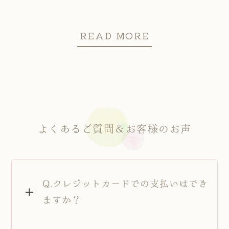
指が届かない箇所には、ラジウムが入った剣等で
チョークアートインストラクター
もちろん施術者も女性なので、他では相談のしづ
指が届かない箇所には、ラジウムが入った剣等で
チョークアートインストラクター
リンパのしこりを溶かしていきます。
らい魚の目や巻き爪など足の悩みも気軽に相談し
リンパのしこりを溶かしていきます。
READ MORE
首こりや肩こり、腰痛などさまざまな症状に施術
ていただけます。
首こりや肩こり、腰痛などさまざまな症状に施術
を行うことができます。
を行うことができます。
よくあるご質問＆お客様のお声
Q.クレジットカードでの支払いはでき
ますか？